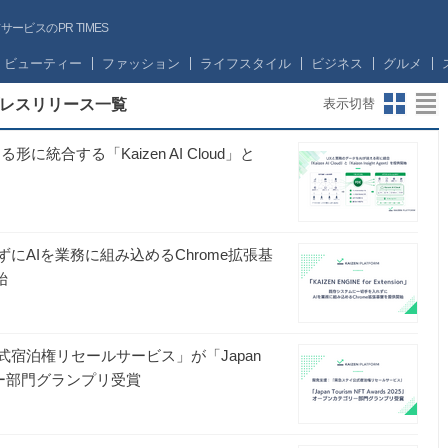
ビスのPR TIMES
ビューティー
ファッション
ライフスタイル
ビジネス
グルメ
レスリリース一覧
表示切替
る形に統合する「Kaizen AI Cloud」と
入れずにAIを業務に組み込めるChrome拡張基
始
テイ公式宿泊権リセールサービス」が「Japan
テゴリー部門グランプリ受賞