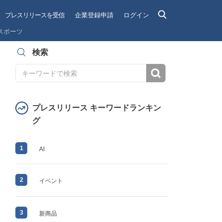
プレスリリースを受信
企業登録申請
ログイン
スポーツ
検索
検索
プレスリリース キーワードランキン
グ
1
AI
2
イベント
3
新商品