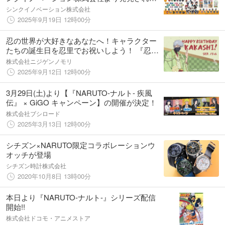
す！
シンクイノベーション株式会社
2025年9月19日 12時00分
忍の世界が大好きなあなたへ！キャラクター
たちの誕生日を忍里でお祝いしよう！ 『忍里
キャラクターバースデーイベント』 ９月のお
株式会社ニジゲンノモリ
祝いキャラクターを紹介！年パスをゲットし
2025年9月12日 12時00分
て、コンプリートを目指せ！
3月29日(土)より【『NARUTO-ナルト- 疾風
伝』 × GiGO キャンペーン】の開催が決定！
株式会社ブシロード
2025年3月13日 12時00分
シチズン×NARUTO限定コラボレーションウ
オッチが登場
シチズン時計株式会社
2020年10月8日 13時00分
本日より『NARUTO‐ナルト‐』シリーズ配信
開始!!
株式会社ドコモ・アニメストア