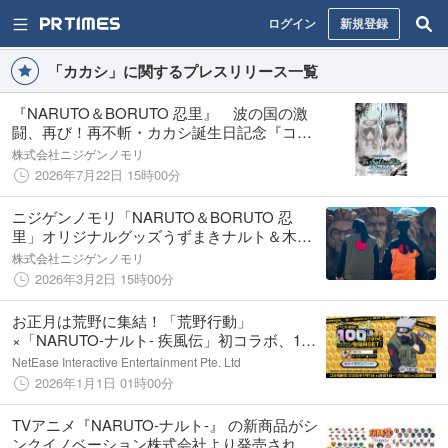
ログイン
新規登録
「カカシ」に関するプレスリリース一覧
『NARUTO＆BORUTO 忍里』 波の国の激
闘、再び！再不斬・カカシ誕生日記念『コピ
ー忍者カカシからの試練 ～再不斬を超えろ！
株式会社ニジゲンノモリ
～』
2026年7月22日 15時00分
ニジゲンノモリ「NARUTO＆BORUTO 忍
里」オリジナルグッズうずまきナルト＆木ノ
葉隠れの里の忍の新作ウェア新登場！ショッ
株式会社ニジゲンノモリ
プ「木ノ葉商店」にて
2026年3月2日 15時00分
お正月は荒野に集結！「荒野行動」
×「NARUTO-ナルト- 疾風伝」初コラボ、1月
1日よりスタート！豪華アイテムや忍術スキル
NetEase Interactive Entertainment Pte. Ltd
を用いたバトルが登場！
2026年1月1日 01時00分
TVアニメ『NARUTO-ナルト-』 の新商品がシ
ンクイノベーション株式会社より発売されま