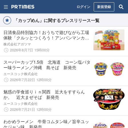
ログイン
新規登録
「カップめん」に関するプレスリリース一覧
日清食品特別協力！おうちで遊びながら工場
体験「クルッとつくろう！アンパンマンカッ
プめん工場」2026年9月18日（金）発売
株式会社アガツマ
2026年8月7日 15時00分
スーパーカップ1.5倍 北海道 コーン塩バタ
ー味ラーメン／沖縄 島そば 新発売
エースコック株式会社
2026年7月22日 12時00分
魅惑の学食巡りｉｎ関西 近大をすすらん
か。 近大まぜそば 新発売
エースコック株式会社
2026年7月21日 12時00分
わかめラーメン 牛骨コムタン味／旨辛ユッ
ケジャン味 新発売