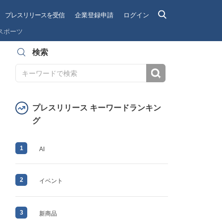
プレスリリースを受信
企業登録申請
ログイン
スポーツ
検索
検索
プレスリリース キーワードランキン
グ
1
AI
2
イベント
3
新商品