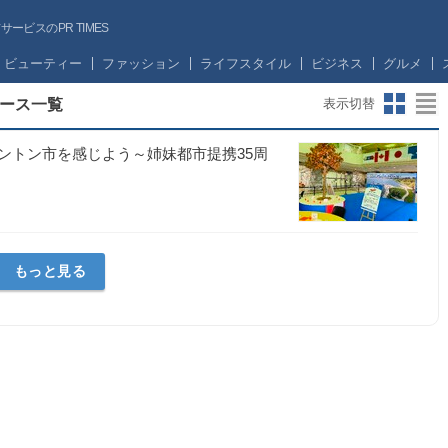
ビスのPR TIMES
ビューティー
ファッション
ライフスタイル
ビジネス
グルメ
ース一覧
表示切替
ントン市を感じよう～姉妹都市提携35周
もっと見る