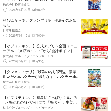
う、夏季限定の新作『豚しゃぶ油淋冷し』が6
株式会社松富士食品
月24日（水）より新登場！
2026年6月22日 13時00分
第18回からあげグランプリ®開催決定のお知
らせ
日本唐揚協会
2026年6月19日 13時00分
【がブリチキン。】公式アプリを全面リニュ
ーアル！“来店ポイント”から“会計ポイント
制”へ進化 ランク制度も8段階に拡大
株式会社ブルームダイニングサービス
2026年5月20日 10時30分
【タンメントナリ】“最強の冷し”降臨。濃厚
胡麻だれ×パクチーが織りなす「パクチー油淋
鶏冷し」5月22日（金）より全店で販売開始！
株式会社松富士食品
2026年5月20日 10時00分
【がブリチキン。】初夏にさっぱり！鬼おろ
し×梅だれの爽やか仕立て「梅おろし 生姜か
らあげ」新登場‼
株式会社ブルームダイニングサービス