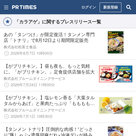
ログイン
新規登録
「カラアゲ」に関するプレスリリース一覧
あの「タンつけ」が限定復活！タンメン専門
店「トナリ」で8月12日より期間限定販売
株式会社松富士食品
2026年8月7日 10時00分
【がブリチキン。】昼も夜も、もっと気軽
に。「がブリチキン。」定食提供店舗を拡大
株式会社ブルームダイニングサービス
2026年7月24日 11時00分
【がブリチキン。】塩レモン香る「大葉タル
タルからあげ」と果肉たっぷり「ももももハ
イボール」が夏限定で登場！
株式会社ブルームダイニングサービス
2026年7月1日 10時30分
【タンメン トナリ】圧倒的な肉感！“どっさ
り”豚しゃぶ×濃厚胡麻だれ×油淋ダレが絡み合