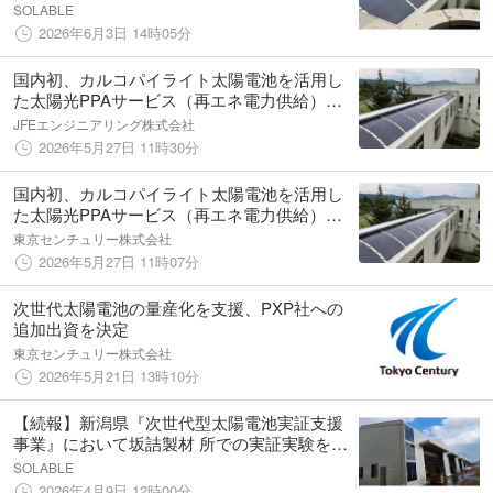
SOLABLE
2026年6月3日 14時05分
国内初、カルコパイライト太陽電池を活用し
た太陽光PPAサービス（再エネ電力供給）を
開始
JFEエンジニアリング株式会社
2026年5月27日 11時30分
国内初、カルコパイライト太陽電池を活用し
た太陽光PPAサービス（再エネ電力供給）を
開始
東京センチュリー株式会社
2026年5月27日 11時07分
次世代太陽電池の量産化を支援、PXP社への
追加出資を決定
東京センチュリー株式会社
2026年5月21日 13時10分
【続報】新潟県『次世代型太陽電池実証支援
事業』において坂詰製材 所での実証実験を開
始
SOLABLE
2026年4月9日 12時00分