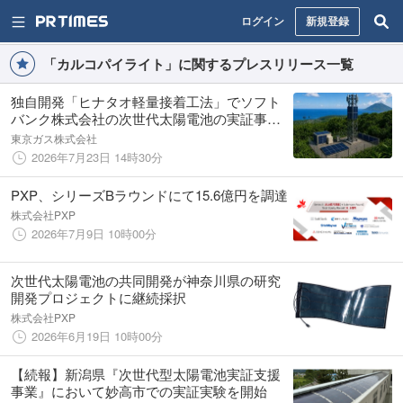
ログイン
新規登録
「カルコパイライト」に関するプレスリリース一覧
独自開発「ヒナタオ軽量接着工法」でソフト
バンク株式会社の次世代太陽電池の実証事業
に技術協力～離島の通信基地局におけるカル
東京ガス株式会社
コパイライト太陽電池の設置～
2026年7月23日 14時30分
PXP、シリーズBラウンドにて15.6億円を調達
株式会社PXP
2026年7月9日 10時00分
次世代太陽電池の共同開発が神奈川県の研究
開発プロジェクトに継続採択
株式会社PXP
2026年6月19日 10時00分
【続報】新潟県『次世代型太陽電池実証支援
事業』において妙高市での実証実験を開始