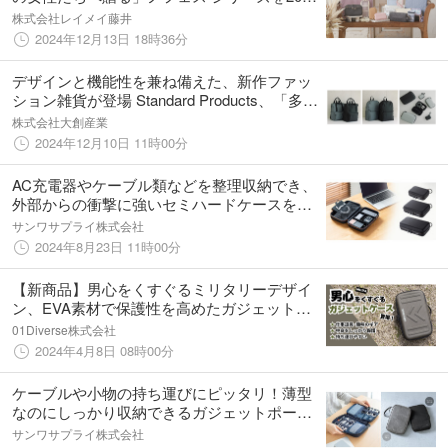
年1月中旬発売
株式会社レイメイ藤井
2024年12月13日 18時36分
デザインと機能性を兼ね備えた、新作ファッ
ション雑貨が登場 Standard Products、「多機
能リュック」「ガジェットケース」を発売
株式会社大創産業
2024年12月10日 11時00分
AC充電器やケーブル類などを整理収納でき、
外部からの衝撃に強いセミハードケースを発
売
サンワサプライ株式会社
2024年8月23日 11時00分
【新商品】男心をくすぐるミリタリーデザイ
ン、EVA素材で保護性を高めたガジェットケ
ース「MG24」登場！
01Diverse株式会社
2024年4月8日 08時00分
ケーブルや小物の持ち運びにピッタリ！薄型
なのにしっかり収納できるガジェットポーチ
を1月26日に発売
サンワサプライ株式会社