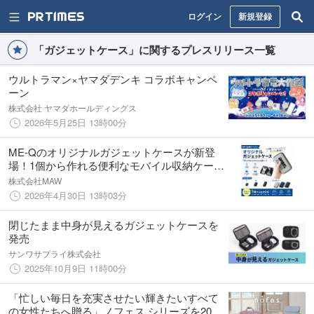
ログイン
新規登録
「ガジェットケース」に関するプレスリリース一覧
ウルトラマン×ヤマダデンキ コラボキャンペ
ーン
株式会社 ヤマダホールディングス
2026年5月25日 13時00分
ME-Qのオリジナルガジェットケースが新登
場！1個から作れる便利なモバイル収納ケース
（2026/04/30）
株式会社MAW
2026年4月30日 13時03分
閉じたまま中身が見えるガジェットケースを
発売
サンワサプライ株式会社
2025年10月9日 11時00分
「忙しい毎日を充実させたい輝きたいすべて
の女性たちへ贈る」ノフェス シリーズを2025