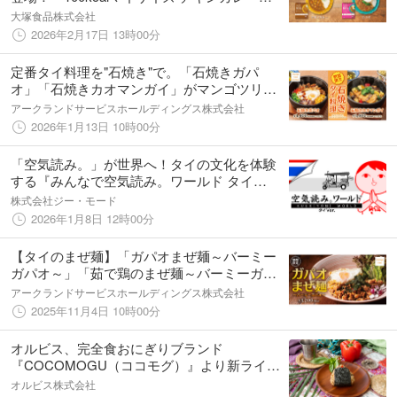
「100kcalマイサイズ ガパオ」
大塚食品株式会社
2026年2月17日 13時00分
定番タイ料理を"石焼き"で。「石焼きガパ
オ」「石焼きカオマンガイ」がマンゴツリー
キッチンに期間限定で登場！
アークランドサービスホールディングス株式会社
2026年1月13日 10時00分
「空気読み。」が世界へ！タイの文化を体験
する『みんなで空気読み。ワールド タイ
Ver.』Steam版、2026年1月13日(火)配信決
株式会社ジー・モード
定！「タイ風診断結果」「タイ文化ガイド」
2026年1月8日 12時00分
の情報も初公開
【タイのまぜ麺】「ガパオまぜ麺～バーミー
ガパオ～」「茹で鶏のまぜ麺～バーミーガイ
～」マンゴツリーカフェ・キッチンに新登
アークランドサービスホールディングス株式会社
場！
2025年11月4日 10時00分
オルビス、完全食おにぎりブランド
『COCOMOGU（ココモグ）』より新ライン
ナップ「ごろごろ旨み鶏とフレッシュバジル
オルビス株式会社