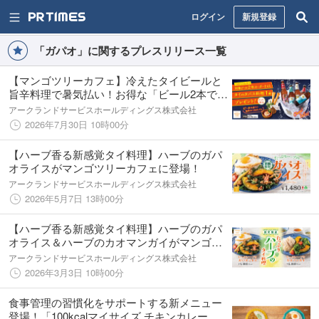
ログイン
新規登録
「ガパオ」に関するプレスリリース一覧
【マンゴツリーカフェ】冷えたタイビールと
旨辛料理で暑気払い！お得な「ビール2本でタ
パス1品プレゼント」キャンペーンも開催！
アークランドサービスホールディングス株式会社
2026年7月30日 10時00分
【ハーブ香る新感覚タイ料理】ハーブのガパ
オライスがマンゴツリーカフェに登場！
アークランドサービスホールディングス株式会社
2026年5月7日 13時00分
【ハーブ香る新感覚タイ料理】ハーブのガパ
オライス＆ハーブのカオマンガイがマンゴツ
リーキッチンに新登場！
アークランドサービスホールディングス株式会社
2026年3月3日 10時00分
食事管理の習慣化をサポートする新メニュー
登場！「100kcalマイサイズ チキンカレー」