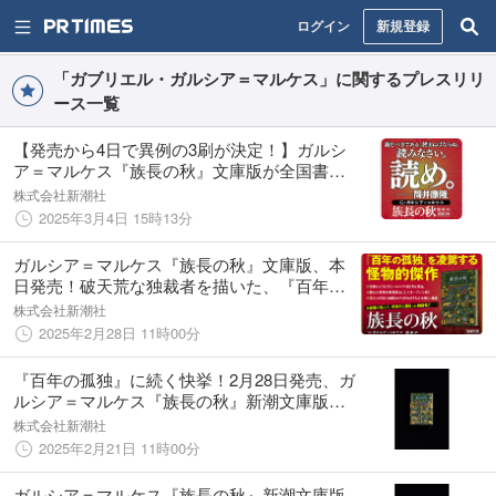
ログイン
新規登録
「ガブリエル・ガルシア＝マルケス」に関するプレスリリ
ース一覧
【発売から4日で異例の3刷が決定！】ガルシ
ア＝マルケス『族長の秋』文庫版が全国書店
で続々売上1位！
株式会社新潮社
2025年3月4日 15時13分
ガルシア＝マルケス『族長の秋』文庫版、本
日発売！破天荒な独裁者を描いた、『百年の
孤独』を凌駕する怪物的傑作。
株式会社新潮社
2025年2月28日 11時00分
『百年の孤独』に続く快挙！2月28日発売、ガ
ルシア＝マルケス『族長の秋』新潮文庫版の
発売前重版が決定！
株式会社新潮社
2025年2月21日 11時00分
ガルシア＝マルケス『族長の秋』新潮文庫版