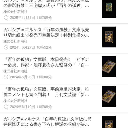
の書影解禁！三宅瑠人氏が『百年の孤独』に
続き装画を担当。解説は池澤夏樹氏による書
株式会社新潮社
き下ろしを収録。
2025年1月31日 11時00分
ガルシア＝マルケス『百年の孤独』文庫版売
り切れ続出で発売即重版決定！特別仕様の金
スピンも継続。
株式会社新潮社
2024年6月27日 16時52分
『百年の孤独』文庫版、本日発売！ ビギナ
ー必携、作家・池澤夏樹さん監修の「『百年
の孤独』読み解き支援キット」を無償配布。
株式会社新潮社
解説は筒井康隆氏。
2024年6月26日 11時00分
『百年の孤独』文庫版、事前重版が決定。推
薦コメントも続々到着！ 月刊文芸誌「新
潮」2024年8月号は特集「『百年の孤独』と
株式会社新潮社
出会い直す」
2024年6月19日 11時00分
ガルシア=マルケス『百年の孤独』文庫版に筒
井康隆氏による書き下ろし解説の収録が決