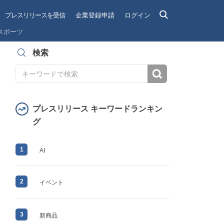
プレスリリースを受信
企業登録申請
ログイン
スポーツ
検索
検索
プレスリリース キーワードランキン
グ
1
AI
2
イベント
3
新商品