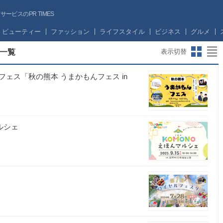
ビスのPR TIMES
ビューティー
ファッション
ライフスタイル
ビジネス
グルメ
一覧
表示切替
ェス「秋の熊本 うまかもんフェス in
ルシェ