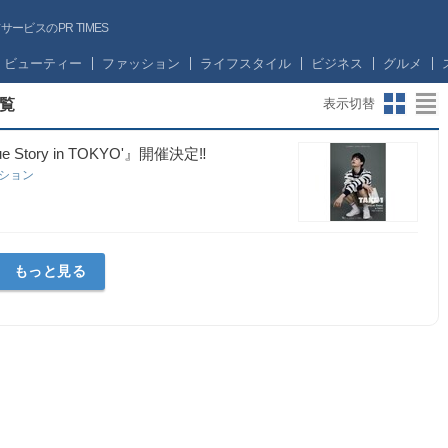
ビスのPR TIMES
ビューティー
ファッション
ライフスタイル
ビジネス
グルメ
覧
表示切替
ue Story in TOKYO'』開催決定‼︎
ーション
もっと見る