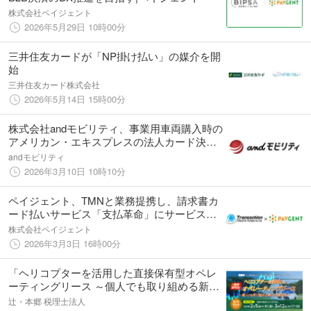
株式会社ペイジェント
2026年5月29日 10時00分
三井住友カードが「NP掛け払い」の媒介を開
始
三井住友カード株式会社
2026年5月14日 15時00分
株式会社andモビリティ、事業用車両購入時の
アメリカン・エキスプレスの法人カード決済
受付を開始
andモビリティ
2026年3月10日 10時10分
ペイジェント、TMNと業務提携し、請求書カ
ード払いサービス「支払革命」にサービスプ
ラットフォームを提供
株式会社ペイジェント
2026年3月3日 16時00分
「ヘリコプターを活用した直接保有型オペレ
ーティングリース ～個人でも取り組める新た
な選択肢～」無料Webセミナー開催
辻・本郷 税理士法人