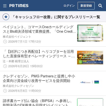
ログイン
新規登録
「キャッシュフロー改善」に関するプレスリリース一覧
ペイジェント、コマースOneホールディング
スとBtoB決済領域で業務提携。「One Credit.
カード払い」にプラットフォームを提供｜ペ
株式会社ペイジェント
イジェント
2026年7月1日 17時12分
「【好評につき再配信】ヘリコプターを活用
した直接保有型オペレーティングリース ～個
人でも取り組める新たな選択肢～」無料Web
辻・本郷 税理士法人
セミナー開催
2026年6月26日 15時00分
クレディセゾン、PMG Partnersと提携し中小
企業向け資金繰り改善サービスを提供開始
株式会社クレディセゾン
2026年6月8日 11時00分
請求書カード払い協会（BIPSA）へ参画し、
B2B決済のDX推進を目指す|ペイジェント