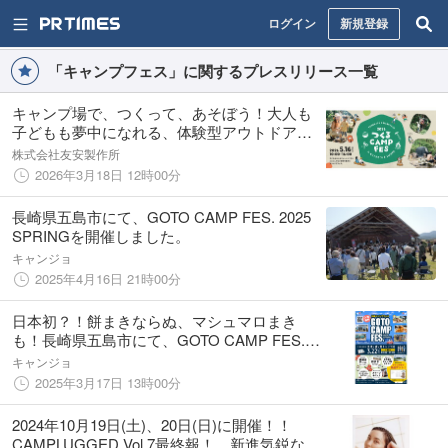
ログイン
新規登録
「キャンプフェス」に関するプレスリリース一覧
キャンプ場で、つくって、あそぼう！大人も
子どもも夢中になれる、体験型アウトドアフ
ェス「つくる CAMP FES」が福井県勝山市で
株式会社友安製作所
初開催
2026年3月18日 12時00分
長崎県五島市にて、GOTO CAMP FES. 2025
SPRINGを開催しました。
キャンジョ
2025年4月16日 21時00分
日本初？！餅まきならぬ、マシュマロまき
も！長崎県五島市にて、GOTO CAMP FES.
2025 SPRINGを今年も開催！魚津ヶ崎公園キ
キャンジョ
ャンプ場にて五島の食と自然を楽しむイベン
2025年3月17日 13時00分
ト
2024年10月19日(土)、20日(日)に開催！！
CAMPLUGGED Vol.7最終報！ 新進気鋭なア