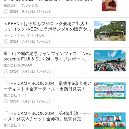
ーティストや各種ワークショップを追
株式会社 ブルックス
加！！ 入場無料でステージイベントを楽
2024年9月30日 11時00分
しめます！
＜KEEN＞は今年もフジロック会場に出店！
フジロック×KEENコラボサンダルの販売や、
好評のキッズ参加プログラムを実施！
キーン・ジャパン合同会社
2024年7月10日 10時00分
富士山の麓の絶景キャンプインフェス 「NEC
presents FUJI & SUN’24」ライブレポート到
着！
株式会社WOWOW
2024年5月13日 15時45分
「THE CAMP BOOK 2024」最終第5弾出演ア
ーティスト＆全アーティスト出演日発表！
株式会社リペア
2024年4月24日 12時00分
「THE CAMP BOOK 2024」第4弾出演アーテ
ィスト発表 &チケット全券種、絶賛発売
中！！
株式会社リペア