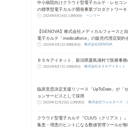
中小病院向けクラウド型電子カルテ・レセコン
の標準型電子カルテ開発事業プロダクトワーキ
ヘンリー
2024年6月14日 13時00分
【GENOVA】株式会社メディカルフォースと
電子カルテ「medicalforce」の販売代理店契
株式会社GENOVA
2024年3月1日 08時30分
ＢＳＮアイネット、新潟県粟島浦村で医療事務
株式会社ＢＳＮアイネット
2023年6月7日 10時00分
臨床意思決定支援リソース「UpToDate」が
ョンサービスとして採用
株式会社ウォルターズ・
2020年12月23日 11時00分
クラウド型電子カルテ『CLIUS（クリアス 
集患・増患のヒントになる数値管理ツールが無