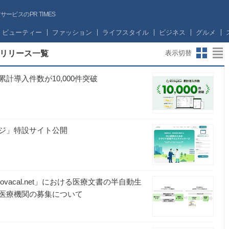
ビスのPR TIMES
ビューティー
ファッション
ライフスタイル
ビジネス
グルメ
リリース一覧
表示切替
導入件数が10,000件突破
ジ」特設サイト公開
「movacal.net」における医療文書の半自動生
医療機関の募集について