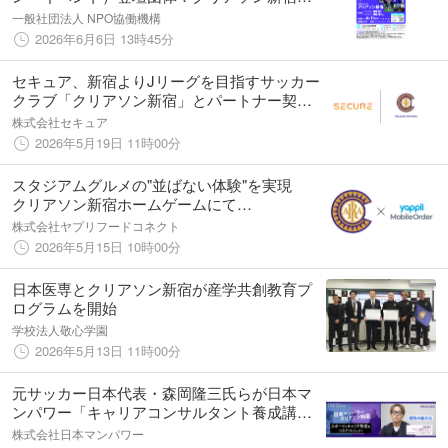
を開催します！
一般社団法人 NPO協働機構
2026年6月6日 13時45分
セキュア、新宿よりJリーグを目指すサッカー
クラブ「クリアソン新宿」とパートナー契約
を締結
株式会社セキュア
2026年5月19日 11時00分
スタジアムグルメの"並ばない体験"を実現
クリアソン新宿ホームゲームにて
「YappliMobileOrder」実証実験を実施
株式会社ヤプリフードコネクト
2026年5月15日 10時00分
日本医専とクリアソン新宿が産学共創教育プ
ログラムを開始
学校法人敬心学園
2026年5月13日 11時00分
元サッカー日本代表・森岡隆三氏らが日本マ
ンパワー「キャリアコンサルタント養成講
座」を修了 YouTube動画を公開
株式会社日本マンパワー