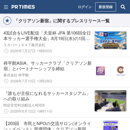
ログイン
新規登録
「クリアソン新宿」に関するプレスリリース一覧
43試合をLIVE配信「天皇杯 JFA 第106回全日
本サッカー選手権大会」8月19日(水)の1回戦
より放送・配信決定！
スカパーＪＳＡＴ株式会社
2026年7月27日 15時00分
祥平館ASIA、サッカークラブ「クリアソン新
宿」とパートナーシップを締結
株式会社 祥平館
2026年7月10日 13時29分
『誰もが主役になれるサッカースタジアム」
への取り組み
特定非営利活動法人ADDS
2026年6月12日 19時11分
【203回 市民とNPOの交流サロン(オンライ
ン・イベント）登壇団体：クリアソン新宿】