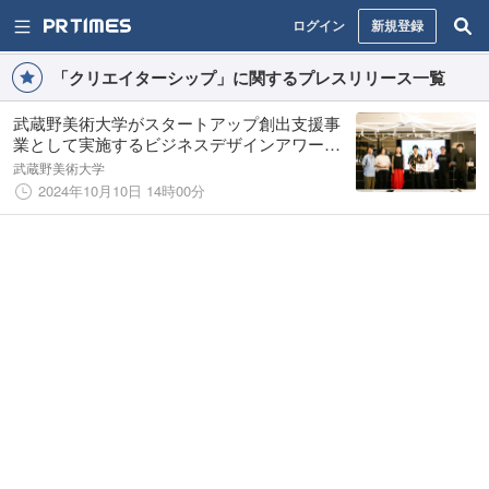
ログイン
新規登録
「クリエイターシップ」に関するプレスリリース一覧
武蔵野美術⼤学がスタートアップ創出⽀援事
業として実施するビジネスデザインアワード
「MAU SOCIAL IMPACT AWARD」の受賞者
武蔵野美術大学
が決定！
2024年10月10日 14時00分