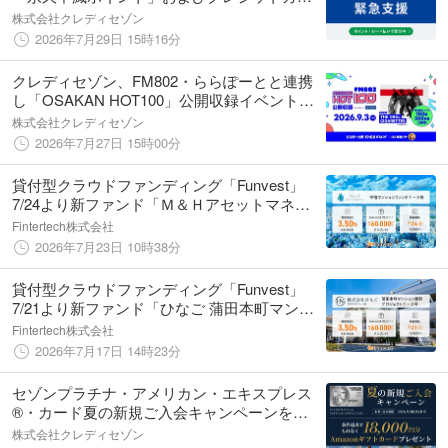
ド決済による募金／ふるさと納税寄付受付を
株式会社クレディセゾン
開始
2026年7月29日 15時16分
クレディセゾン、FM802・ららぽーとと連携
し「OSAKAN HOT100」公開収録イベントを
9月3日に開催
株式会社クレディセゾン
2026年7月27日 15時00分
貸付型クラウドファンディング「Funvest」
7/24より新ファンド「Ｍ＆Ｈアセットマネジ
メント 仲宿マンションファンド１－３号」の
Fintertech株式会社
募集開始
2026年7月23日 10時38分
貸付型クラウドファンディング「Funvest」
7/21より新ファンド「ひなご 蒲田本町マンシ
ョン開発プロジェクト１－３号」の募集開始
Fintertech株式会社
2026年7月17日 14時23分
セゾンプラチナ・アメリカン・エキスプレス
®︎・カード夏の新規ご入会キャンペーンを実
施
株式会社クレディセゾン