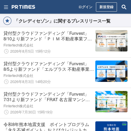
ログイン
新規登録
「クレディセゾン」に関するプレスリリース一覧
貸付型クラウドファンディング「Funvest」
8/10より新ファンド「ＰＩＭ 不動産事業ファ
ンド１－３号」の募集開始
Fintertech株式会社
2026年8月5日 15時12分
貸付型クラウドファンディング「Funvest」
8/5より新ファンド「エルプラス 不動産事業フ
ァンド２－１号」の募集開始
Fintertech株式会社
2026年8月3日 14時20分
貸付型クラウドファンディング「Funvest」
7/31より新ファンド「FRAT 名古屋マンショ
ンファンド１－１号」の募集開始
Fintertech株式会社
2026年7月30日 15時19分
令和8年熊本地震支援 ポイントプログラム
「永久不滅ポイント」およびクレジットカー