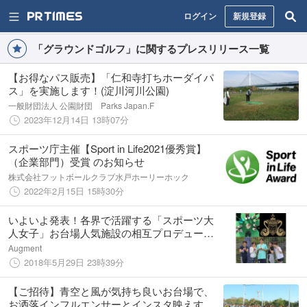
ログイン
新規登録
「グラウンドゴルフ」に関するプレスリリース一覧
【お得なパス販売】「仁和寺打ちホーダイパ
ス」を実施します！(淀川河川公園)
一般財団法人 公園財団 Parks Japan.F
2023年12月14日 13時07分
スポーツ庁主催【Sport in Life2021優秀賞】
（企業部門）受賞 のお知らせ
株式会社フットボールクラブ水戸ホーリーホック
2022年2月15日 15時30分
いよいよ発表！各界で活躍する「スポーツ大
人女子」お台場人気施設の相互プロデューサ
ーに就任。【大江戸温泉物語フットサルダイ
Augment
バ 大人女子アンバサダーＳＷＡＮ】大注目
2018年5月29日 23時39分
のメンバー5名はカリスマ美女揃い♪
【ご招待】青空と風が気持ち良いお台場で、
お洒落インフルエンサーとインスタ映えする