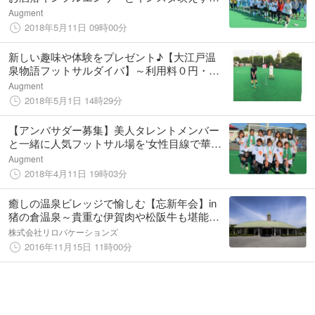
想い出作り。豪華景品付「大人女子わくわく
Augment
♪選べるスポーツ体験イベント」開催！50代
2018年5月11日 09時00分
大歓迎
新しい趣味や体験をプレゼント♪【大江戸温
泉物語フットサルダイバ】～利用料０円・手
ぶらでＯＫ～楽しいグラウンドゴルフをお母
Augment
様とご一緒にぜひどうぞ！
2018年5月1日 14時29分
【アンバサダー募集】美人タレントメンバー
と一緒に人気フットサル場を‘女性目線で華麗
にプロデュース’してみませんか？☆フットサ
Augment
ルダイバ10周年記念☆平日昼間のお好きな時
2018年4月11日 19時03分
間を活かして有名になるチャンス！
癒しの温泉ビレッジで愉しむ【忘新年会】in
猪の倉温泉～貴重な伊賀肉や松阪牛も堪能で
きる多彩なプランで
株式会社リロバケーションズ
2016年11月15日 11時00分