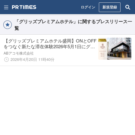
ログイン
新規登録
「グリッズプレミアムホテル」に関するプレスリリース一
覧
【グリッズプレミアムホテル盛岡】ONとOFF
をつなぐ新たな滞在体験2026年5月1日にグラ
ンドオープン！
ABアコモ株式会社
2026年4月20日 11時40分