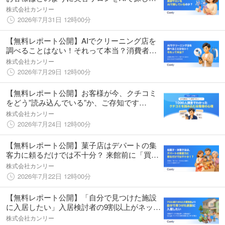
いるのか？
株式会社カンリー
2026年7月31日 12時00分
【無料レポート公開】AIでクリーニング店を
調べることはない！それって本当？消費者デ
ータから読み解く最新の店舗探し
株式会社カンリー
2026年7月29日 12時00分
【無料レポート公開】お客様が今、クチコミ
をどう”読み込んでいる”か、ご存知です
か？〜9割が中身まで読む時代のクチコミ対
株式会社カンリー
策〜
2026年7月24日 12時00分
【無料レポート公開】菓子店はデパートの集
客力に頼るだけでは不十分？ 来館前に「買う
もの」を決めるお客様のリアルな検索行動
株式会社カンリー
2026年7月22日 12時00分
【無料レポート公開】「自分で見つけた施設
に入居したい」入居検討者の9割以上がネット
で“調べ直し”を行う実態と、選ばれる介護施
株式会社カンリー