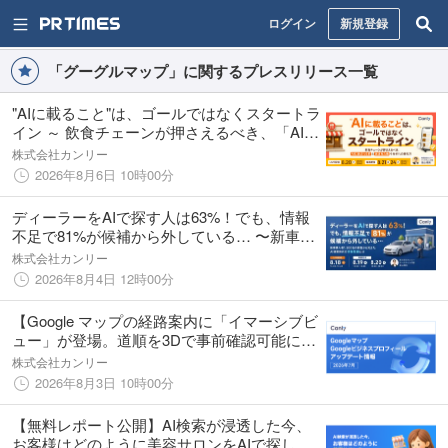
ログイン
新規登録
「グーグルマップ」に関するプレスリリース一覧
"AIに載ること"は、ゴールではなくスタートラ
イン ～ 飲食チェーンが押さえるべき、「AIに
選ばれる前」と「選ばれた後」それぞれの勝
株式会社カンリー
ち方 ～｜セミナー開催
2026年8月6日 10時00分
ディーラーをAIで探す人は63%！でも、情報
不足で81%が候補から外している… 〜新車購
入者1,200名の調査から見えた、AI検索時代の
株式会社カンリー
情報整備とは〜｜セミナー開催
2026年8月4日 12時00分
【Google マップの経路案内に「イマーシブビ
ュー」が登場。道順を3Dで事前確認可能に
他】Google マップ・Google ビジネスプロフ
株式会社カンリー
ィールのアップデート情報（2026年7月版）
2026年8月3日 10時00分
を無料公開
【無料レポート公開】AI検索が浸透した今、
お客様はどのように美容サロンをAIで探して