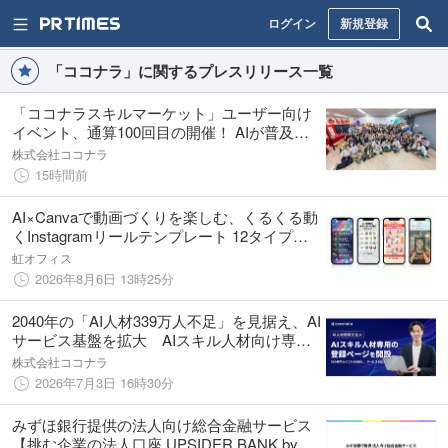
ログイン
新規登録
「ココナラ」に関するプレスリリース一覧
「ココナラスキルマーケット」ユーザー向け
イベント、通算100回目の開催！ AIが普及す
る今だからこそ、熱量と共創を育む場へ
株式会社ココナラ
15時間前
AI×Canvaで動画づくりを楽しむ、くるくる動
くInstagramリールテンプレート 12タイプ診
断に新作追加
虹オフィス
2026年8月6日 13時25分
2040年の「AI人材339万人不足」を見据え、AI
サービス基盤を拡大 AIスキル人材向け専用
ページを開設、10の専門カテゴリも新設へ
株式会社ココナラ
2026年7月3日 16時30分
みずほ銀行提供の法人向け総合金融サービス
【挑む企業の法人口座 UPSIDER BANK by