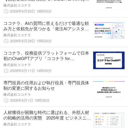
MIZUHO】において、当社子会社「みずほコ
株式会社ココナラ
コナラ」を人材不足解決のパートナーに選定
2026年6月30日 18時50分
ココナラ、AIの質問に答えるだけで最適な頼
み方と依頼先が見つかる「発注AIアシスタン
ト」を提供開始
株式会社ココナラ
2026年6月29日 15時30分
ココナラ、役務提供プラットフォームで日本
初のChatGPTアプリ「ココナラ for
ChatGPT」を提供開始
株式会社ココナラ
2026年6月11日 14時00分
専門役員の任用および執行役員・専門役員体
制の変更に関するお知らせ
株式会社ココナラ
2026年6月1日 15時30分
人材獲得が困難な時代に選ばれる、外部人材
の戦略的活用の実態 2025年度 ビジネスニー
ズに関するトレンド調査レポートを公開
株式会社ココナラ