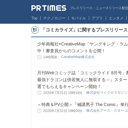
プレスリリース・ニュースリリース配信サー
Top
テクノロジー
モバイル
アプリ
エンタメ
「コミカライズ」に関するプレスリリース
少年画報社×CreativeMap「ヤングキング
中！審査員からのコメントを公開！
CreativeMap株式会社
14時間前
月刊Webコミック誌「コミックライド 8月号
最強ドラゴンは傍若無人に無双する～』スター
選でもらえるキャンペーン開始！
株式会社マイクロマガジ
2026年7月31日 19時10分
＜特典＆PV公開＞『補講男子 The Comic
株式会社アース・スター 
2026年7月31日 19時00分