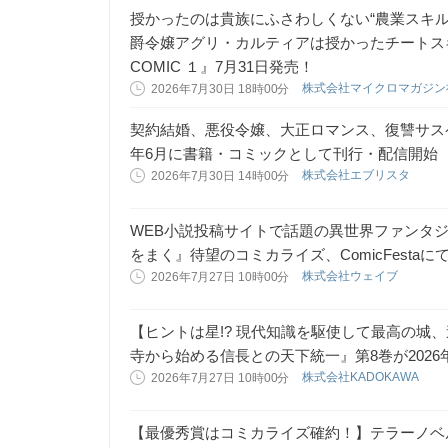
授かったのは貴族にふさわしくない“農業スキ
爵令嬢アグリ・カルティアは授かったチートスキ
COMIC １』7月31日発売！
株式会社マイクロマガジ
2026年7月30日 18時00分
契約結婚、悪役令嬢、大正ロマンス、復讐サスペ
年6月に書籍・コミックとして刊行・配信開始
株式会社エブリスタ
2026年7月30日 14時00分
WEB小説投稿サイトで話題の異世界ファンタ
をまく』待望のコミカライズ、ComicFesta
株式会社ウェイブ
2026年7月27日 10時00分
【ヒントは星!? 現代知識を駆使して最高の城
寺から始める信長との天下統一』第8巻が2026
株式会社KADOKAWA
2026年7月27日 10時00分
【最優秀賞はコミカライズ確約！】テラーノベ