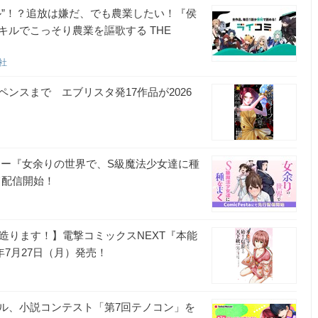
ル”！？追放は嫌だ、でも農業したい！『侯
ルでこっそり農業を謳歌する THE
ン社
ンスまで エブリスタ発17作品が2026
ジー『女余りの世界で、S級魔法少女達に種
にて配信開始！
、造ります！】電撃コミックスNEXT『本能
年7月27日（月）発売！
ル、小説コンテスト「第7回テノコン」を