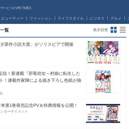
ビスのPR TIMES
ビューティー
ファッション
ライフスタイル
ビジネス
グルメ
一覧
表示切替
・ラムダ原作小説大賞」がソリスピアで開催
」配信！新連載『邪竜幼女～村娘に転生した
ト！連載作家陣による描き下ろし色紙が抽
ン社
』単行本第1巻発売記念PV＆特典情報を公開！
エンターテイメント