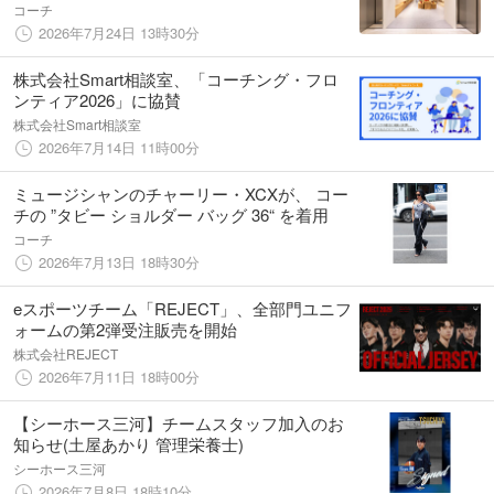
コーチ
2026年7月24日 13時30分
株式会社Smart相談室、「コーチング・フロ
ンティア2026」に協賛
株式会社Smart相談室
2026年7月14日 11時00分
ミュージシャンのチャーリー・XCXが、 コー
チの ”タビー ショルダー バッグ 36“ を着用
コーチ
2026年7月13日 18時30分
eスポーツチーム「REJECT」、全部門ユニフ
ォームの第2弾受注販売を開始
株式会社REJECT
2026年7月11日 18時00分
【シーホース三河】チームスタッフ加入のお
知らせ(土屋あかり 管理栄養士)
シーホース三河
2026年7月8日 18時10分