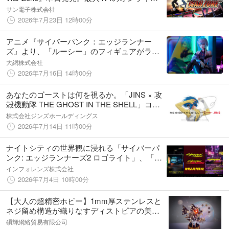
マルチカード対戦が楽しめる。
サン電子株式会社
2026年7月23日 12時00分
アニメ『サイバーパンク：エッジランナー
ズ』より、「ルーシー」のフィギュアがライ
トアップ仕様のジオラマとともに登場。あみ
大網株式会社
あみにて予約受付中。
2026年7月16日 14時00分
あなたのゴーストは何を視るか。「JINS × 攻
殻機動隊 THE GHOST IN THE SHELL」コラ
ボレーションアイウエア 7月16日（木）発売
株式会社ジンズホールディングス
2026年7月14日 11時00分
ナイトシティの世界観に浸れる「サイバーパ
ンク: エッジランナーズ2 ロゴライト」、「サ
イバーパンク: エッジランナーズ デイビッド
インフォレンズ株式会社
の部屋 シャドーボックス」7月4日より予約販
2026年7月4日 10時00分
売開始！
【大人の超精密ホビー】1mm厚ステンレスと
ネジ留め構造が織りなすディストピアの美
学。サイバーパンク風メカニカル立体モデル
碩輝網絡貿易有限公司