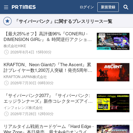
ログイン
新規登録
「サイバーパンク」に関するプレスリリース一覧
【最大25%オフ】高評価96%『CONERU -
DIMENSION GIRL-』＆ 時間逆行アクション
『PROJECT TACHYON』が「Steam
株式会社HIKE
Cyberpunk Fest 2026」に登場！
2026年8月4日 15時00分
KRAFTON、Neon Giantの『The Ascent』累
計プレイヤー数1,200万人突破！発売5周年を
記念し11月の大型アップデートと今後のロー
KRAFTON JAPAN株式会社
ドマップを公開！！
2026年7月30日 09時30分
『サイバーパンク2077』『サイバーパンク:
エッジランナーズ』新作コレクターズアイテ
ム7/28より予約販売開始！
インフォレンズ株式会社
2026年7月28日 12時00分
リアルタイム戦術カードゲーム『Hard Edge -
War Zone』本日発売。最大4v4のオンライン