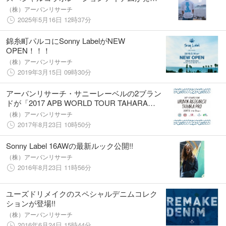
売！
（株）アーバンリサーチ
2025年5月16日 12時37分
錦糸町パルコにSonny LabelがNEW
OPEN！！！
（株）アーバンリサーチ
2019年3月15日 09時30分
アーバンリサーチ・サニーレーベルの2ブラン
ドが「2017 APB WORLD TOUR TAHARA
PRO」のメインスポンサーに！
（株）アーバンリサーチ
2017年8月23日 10時50分
Sonny Label 16AWの最新ルック公開!!
（株）アーバンリサーチ
2016年8月23日 11時56分
ユーズドリメイクのスペシャルデニムコレク
ションが登場!!
（株）アーバンリサーチ
2016年6月24日 15時44分