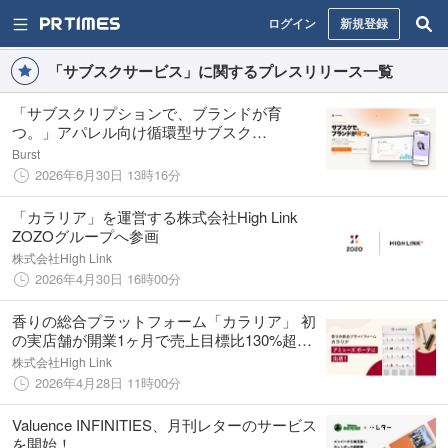
ログイン
新規登録
「サブスクサービス」に関するプレスリリース一覧
「サブスクリプションで、ブランドが育
つ。」アパレル向け循環型サブスク
SaaS『Circle』、2026年9月1日リリース——
Burst
本日より、先着25ブランド限定で14日間無料
2026年6月30日 13時16分
トライアルの先行予約受付を開始
「カラリア」を運営する株式会社High Link
ZOZOグループへ参画
株式会社High Link
2026年4月30日 16時00分
香りの総合プラットフォーム「カラリア」 初
の実店舗が開業1ヶ月で売上目標比130%超え
を達成！
株式会社High Link
2026年4月28日 11時00分
Valuence INFINITIES、月刊レターのサービス
を開始！