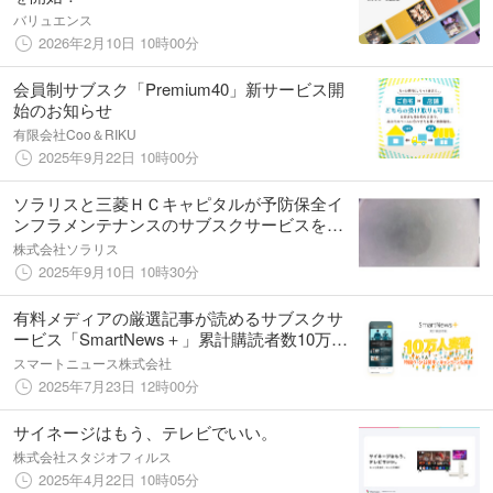
バリュエンス
2026年2月10日 10時00分
会員制サブスク「Premium40」新サービス開
始のお知らせ
有限会社Coo＆RIKU
2025年9月22日 10時00分
ソラリスと三菱ＨＣキャピタルが予防保全イ
ンフラメンテナンスのサブスクサービスを開
始
株式会社ソラリス
2025年9月10日 10時30分
有料メディアの厳選記事が読めるサブスクサ
ービス「SmartNews＋」累計購読者数10万人
を突破、特設ページを公開し記念キャンペー
スマートニュース株式会社
ンを実施
2025年7月23日 12時00分
サイネージはもう、テレビでいい。
株式会社スタジオフィルス
2025年4月22日 10時05分