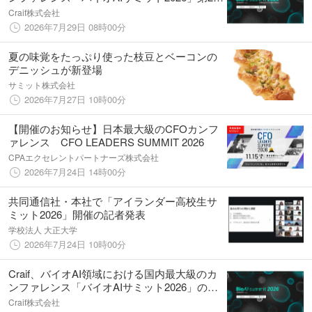
登壇者発表
Craif株式会社
2026年7月29日 08時00分
夏の味覚をたっぷり使った枝豆とベーコンの
デニッシュが新登場
サミット株式会社
2026年7月27日 10時00分
【開催のお知らせ】日本最大級のCFOカンフ
ァレンス CFO LEADERS SUMMIT 2026
CPAエクセレントパートナーズ株式会社
2026年7月24日 14時00分
共同通信社・本社で「アイランダー高校生サ
ミット2026」開催の記者発表
学校法人 大正大学
2026年7月24日 10時00分
Craif、バイオAI領域における国内最大級のカ
ンファレンス「バイオAIサミット2026」の開
催決定
Craif株式会社