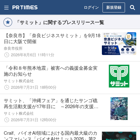
ログイン
新規登録
「サミット」に関するプレスリリース一覧
【奈良市】「奈良ビジネスサミット」を9月18
日に大阪で開催
奈良市役所
2026年8月6日 11時11分
「令和８年熊本地震」被害への義援金募金実
施のお知らせ
サミット株式会社
2026年7月31日 18時00分
サミット、「沖縄フェア」を通じたサンゴ礁
再生活動支援が17年目に ～2026年の支援は
528,000円～
サミット株式会社
2026年7月31日 12時00分
Craif、バイオAI領域における国内最大級のカ
ンファレンス「バイオAIサミット2026」第2弾