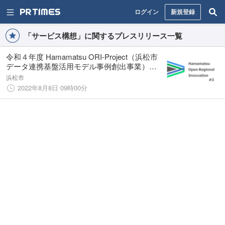
ログイン
新規登録
「サービス構想」に関するプレスリリース一覧
令和４年度 Hamamatsu ORI-Project（浜松市
データ連携基盤活用モデル事例創出事業）の
事業検証支援の支援先が決定！
浜松市
2022年8月8日 09時00分