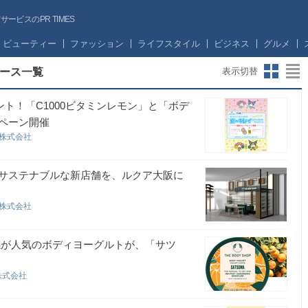
ビスのPR TIMES
ビューティー
ファッション
ライフスタイル
ビジネス
グルメ
ース一覧
表示切替
ト！「C1000ビタミンレモン」と「ボデ
ペーン開催
ン株式会社
サステナブルな新店舗を、ルクア大阪に
ン株式会社
感が人気のボディヨーグルトが、「サツ
株式会社