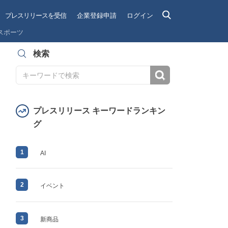
プレスリリースを受信
企業登録申請
ログイン
スポーツ
検索
検索
プレスリリース キーワードランキン
グ
1
AI
2
イベント
3
新商品