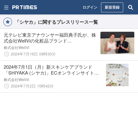
ログイン
新規登録
「シヤカ」に関するプレスリリース一覧
元テレビ東京アナウンサー福田典子氏が、株
式会社WellViの化粧品ブランド
「SHIYAKA（シヤカ）」の企画開発プロジェ
株式会社WellVi
クトに参画
2024年7月16日 09時30分
2024年7月1日（月）新スキンケアブランド
「SHIYAKA (シヤカ)」ECオンラインサイトに
て先行予約販売開始
株式会社WellVi
2024年7月2日 15時42分