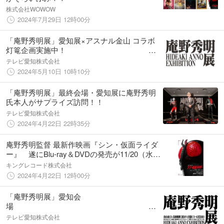
株式会社WOWOW
2024年7月29日 12時00分
「庵野秀明展」愛知展×アスナル金山 コラボ
灯篭企画実施中！ さ
らに、5月13日（月）より平日限定プレゼント
テレビ愛知株式会社
企画も展開
2024年5月10日 10時10分
「庵野秀明展」最終会場・愛知展に庵野秀明
氏本人がサプライズ訪問！！
テレビ愛知株式会社
2024年4月22日 22時35分
庵野秀明監督 最新作映画『シン・仮面ライダ
ー』 遂にBlu-ray＆DVDの発売が11/20（水）
に決定！ 【完全受注限定版は豪華特典セッ
キングレコード株式会社
ト】
2024年4月22日 12時00分
「庵野秀明展」愛知会
場
第一弾・会場限定オリジ
テレビ愛知株式会社