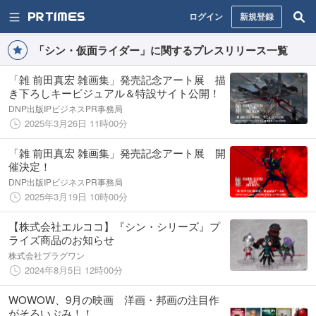
ログイン
新規登録
「シン・仮面ライダー」に関するプレスリリース一覧
「雑 前田真宏 雑画集」発売記念アート展 描
き下ろしキービジュアル＆特設サイト公開！
DNP出版IPビジネスPR事務局
2025年3月26日 11時00分
「雑 前田真宏 雑画集」発売記念アート展 開
催決定！
DNP出版IPビジネスPR事務局
2025年3月19日 10時00分
【株式会社エルココ】『シン・シリーズ』プ
ライズ商品のお知らせ
株式会社プラグワン
2024年8月5日 12時00分
WOWOW、9月の映画 洋画・邦画の注目作
がそろいぶみ！！