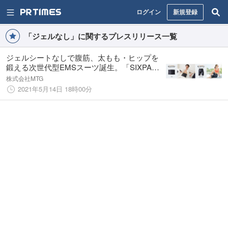
ログイン
新規登録
「ジェルなし」に関するプレスリリース一覧
ジェルシートなしで腹筋、太もも・ヒップを
鍛える次世代型EMSスーツ誕生。「SIXPAD
Powersuit Lite Abs / Hip&Leg」6月14日（月）
株式会社MTG
発売
2021年5月14日 18時00分