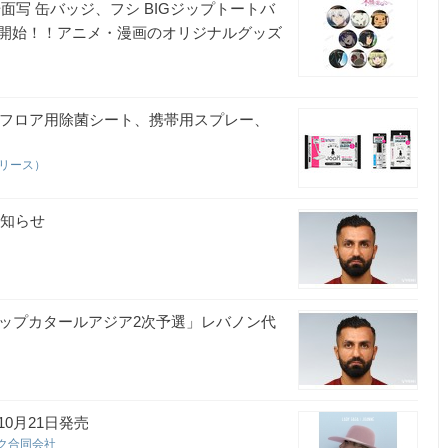
写 缶バッジ、フシ BIGジップトートバ
開始！！アニメ・漫画のオリジナルグッズ
らフロア用除菌シート、携帯用スプレー、
リリース）
お知らせ
ルドカップカタールアジア2次予選」レバノン代
0月21日発売
ック合同会社