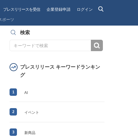
プレスリリースを受信
企業登録申請
ログイン
スポーツ
検索
検索
プレスリリース キーワードランキン
グ
1
AI
2
イベント
3
新商品