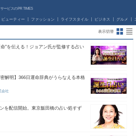
ビスのPR TIMES
ビューティー
ファッション
ライフスタイル
ビジネス
グルメ
表示切替
運命”を伝える！ジョアン氏が監修する占い
密解明】366日運命辞典がうらなえる本格
式会社
ーポンを配信開始。東京飯田橋の占い処すず