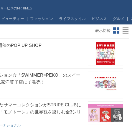
ビスのPR TIMES
ビューティー
ファッション
ライフスタイル
ビジネス
グルメ
表示切替
のPOP UP SHOP
ョン☆「SWIMMER×PEKO」のスイー
不二家洋菓子店にて発売！
マーコレクションがSTRIPE CLUBに
」「モノトーン」の世界観を楽しむ全3シリ
ターナショナル