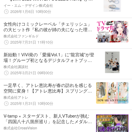
売
イー・エム・デザイン株式会社
2026年1月6日 10時00分
女性向けコミックレーベル「チェリッシュ」
の大ヒット作『私の彼が姉の夫になった理
由』紙単行本が本日、7月31日（木）発売！ 8
株式会社ファンギルド
月7日（木）からドラマ放送も開始！！
2025年7月31日 11時10分
新始動！ViVi発の「愛撮Vol.1」に“龍宮城”が登
場！グループ初となるデジタルフォトブック
を3月31日より発売！
株式会社講談社
2025年3月21日 09時00分
一足早く、アトレ恵比寿が春の訪れを感じる
空間に変身！【アトレ恵比寿】スプリングプ
ロモーション開催
株式会社アトレ
2025年1月31日 10時00分
V-tamp × スターダスト、新人VTuberが挑む
「四国八十八箇所巡り」を記念したメダル販
売を開始！
株式会社CrossVision