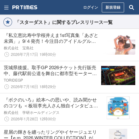
ログイン
新規登録
「スターダスト」に関するプレスリリース一覧
『私立恵比寿中学桜井えま1st写真集「あざと
未満」』9/４発売！今注目のアイドルグルー
プメンバーの10代ラスト写真集！
株式会社 宝島社
2026年7月17日 19時00分
茨城県後援。取手GP 2026チケット先行販売
中、藤代駅前公道を舞台に都市型モータース
ポーツイベントを開催へ。
TORIDEGP
2026年7月16日 18時29分
『ボクのいろ』絵本への思いや、読み聞かせ
のコツも ＜板垣李光人さん独自インタビュー
＞
株式会社 学研ホールディングス
2026年1月28日 12時00分
星屑の輝きを纏ったリングやイヤージュエリ
ー【e.m. 2026 WINTER COLLECTION】が発