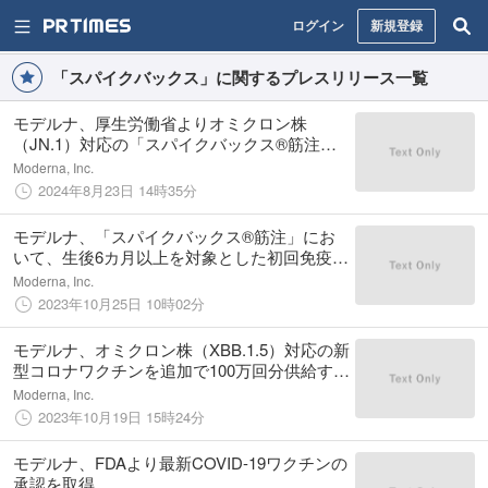
ログイン
新規登録
「スパイクバックス」に関するプレスリリース一覧
モデルナ、厚生労働省よりオミクロン株
（JN.1）対応の「スパイクバックス®筋注」
の一部変更承認を取得
Moderna, Inc.
2024年8月23日 14時35分
モデルナ、「スパイクバックス®筋注」にお
いて、生後6カ月以上を対象とした初回免疫に
関する一部変更承認を取得
Moderna, Inc.
2023年10月25日 10時02分
モデルナ、オミクロン株（XBB.1.5）対応の新
型コロナワクチンを追加で100万回分供給する
ことを厚生労働省と合意
Moderna, Inc.
2023年10月19日 15時24分
モデルナ、FDAより最新COVID-19ワクチンの
承認を取得