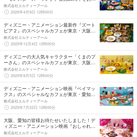
いしたスペシャルカフェが東京・表参道に登
株式会社エルティーアール
場！「モンスターズ・インク」OH MY CAFE
2026年4月9日 12時00分
期間限定オープン！！
ディズニー・アニメーション最新作『ズート
ピア２』のスペシャルカフェが東京・大阪・
愛知3都市で開催決定！「ズートピア2」OH
株式会社エルティーアール
MY CAFE期間限定オープン！！
2025年12月4日 12時00分
ディズニーの大人気キャラクター「くまのプ
ーさん」のスペシャルカフェが東京、大阪で
開催決定！「くまのプーさん」OH MY CAFE
株式会社エルティーアール
期間限定オープン！！
2025年9月5日 12時00分
ディズニー・アニメーション映画『ベイマッ
クス』のスペシャルなカフェが東京・愛知・
大阪で開催決定！「ベイマックス」OH MY
株式会社エルティーアール
CAFE期間限定オープン！
2025年7月22日 12時00分
大阪、愛知の皆様お待たせいたしました！デ
ィズニー・アニメーション映画『おしゃれキ
ャット』公開55周年を記念したスペシャルカ
株式会社エルティーアール