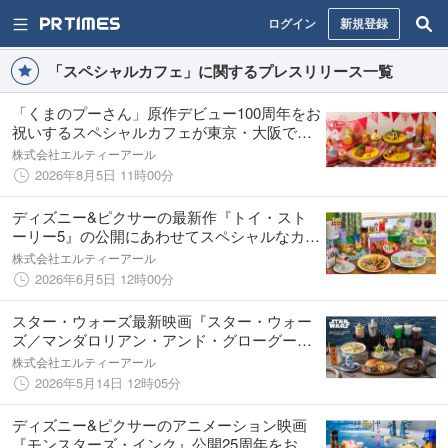
ログイン
新規登録
「スペシャルカフェ」に関するプレスリリース一覧
「くまのプーさん」原作デビュー100周年をお
祝いするスペシャルカフェが東京・大阪で開
催決定！「くまのプーさん」OH MY CAFE期
株式会社エルティーアール
間限定オープン！！
2026年8月5日 11時00分
ディズニー&ピクサーの最新作『トイ・スト
ーリー5』の公開にあわせてスペシャルなカフ
ェが東京・大阪・愛知・宮城に登場！「ト
株式会社エルティーアール
イ・ストーリー5」OH MY CAFE期間限定オ
2026年6月5日 12時00分
ープン！！
スター・ウォーズ最新映画『スター・ウォー
ズ／マンダロリアン・アンド・グローグー』
の公開にあわせてスペシャルカフェが登場
株式会社エルティーアール
「STAR WARS」CAFE : Galactic Diner期間限
2026年5月14日 12時05分
定オープン！
ディズニー&ピクサーのアニメーション映画
『モンスターズ・インク』公開25周年をお祝