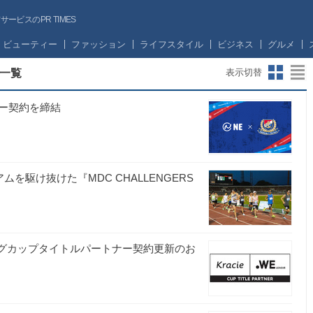
ビスのPR TIMES
ビューティー
ファッション
ライフスタイル
ビジネス
グルメ
一覧
表示切替
サー契約を締結
を駆け抜けた『MDC CHALLENGERS
ーグカップタイトルパートナー契約更新のお