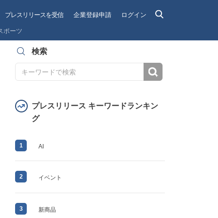
プレスリリースを受信
企業登録申請
ログイン
スポーツ
検索
検索
プレスリリース キーワードランキン
グ
1
AI
2
イベント
3
新商品