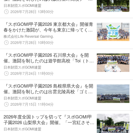
「つつばやし」！当日は参加者全95人で、
日本財団スポGOMI連盟
81.84kgのごみを収集！
2026年7月28日 13時00分
『スポGOMI甲子園2026 東京都大会』開催青
春をかけた激闘が、今年も東京に帰ってく
る！目指せ、“高校生スポーツごみ拾い” 日本
株式会社Life Reversal Gaming.
一！
2026年7月28日 10時00分
『スポGOMI甲子園2026 石川県大会』を開
催。激闘を制したのは遊学館高校「Toi（ト
イ）」当日は参加者全54人で、47.6kgのごみ
日本財団スポGOMI連盟
を収集！
2026年7月24日 11時00分
『スポGOMI甲子園2026 島根県県大会』を開
催。激闘を制したのは出雲北陵高校「ゴミ滅
のトング」参加者84人で289.68kgのごみを収
日本財団スポGOMI連盟
集！
2026年7月15日 11時04分
2026年度全国トップを切って『スポGOMI甲
子園2026 山梨県大会』開催。「一宮紅さそり
隊Ⅱ」（甲府東・都留・笛吹合同チーム）が
日本財団スポGOMI連盟