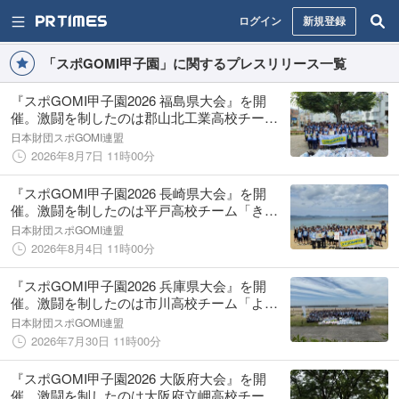
ログイン
新規登録
「スポGOMI甲子園」に関するプレスリリース一覧
『スポGOMI甲子園2026 福島県大会』を開
催。激闘を制したのは郡山北工業高校チーム
「ムーミンとその他たち」！当日は参加者全
日本財団スポGOMI連盟
126人で、140.42kgのごみを収集！
2026年8月7日 11時00分
『スポGOMI甲子園2026 長崎県大会』を開
催。激闘を制したのは平戸高校チーム「きた
べっぷ」！ 当日は参加者全60人で、
日本財団スポGOMI連盟
191.97kgのごみを収集！
2026年8月4日 11時00分
『スポGOMI甲子園2026 兵庫県大会』を開
催。激闘を制したのは市川高校チーム「よろ
しく市川です」！当日は兵庫県大会史上最多
日本財団スポGOMI連盟
の参加者全201人で、161.66kgのごみを収集！
2026年7月30日 11時00分
『スポGOMI甲子園2026 大阪府大会』を開
催。激闘を制したのは大阪府立岬高校チーム