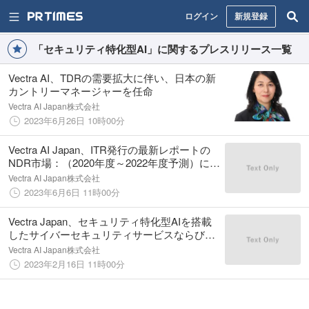
ログイン
新規登録
「セキュリティ特化型AI」に関するプレスリリース一覧
Vectra AI、TDRの需要拡大に伴い、日本の新
カントリーマネージャーを任命
Vectra AI Japan株式会社
2023年6月26日 10時00分
Vectra AI Japan、ITR発行の最新レポートの
NDR市場：（2020年度～2022年度予測）にて
3年連続国内トップシェアを獲得
Vectra AI Japan株式会社
2023年6月6日 11時00分
Vectra Japan、セキュリティ特化型AIを搭載
したサイバーセキュリティサービスならびに
アウトソースサービスを日本企業向けに提供
Vectra AI Japan株式会社
開始
2023年2月16日 11時00分