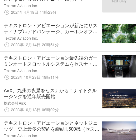
Textron Aviation Inc.
2024年4月18日 11時23分
テキストロン・アビエーションが新たにサス
ティナブルアドバンテージ、カーボンオフセ
ットプログラムを提案
Textron Aviation Inc.
2023年12月14日 20時51分
テキストロン・アビエーション最先端のガー
ミンオートスロットルシステムをセスナ・サ
イテーションM2 GEN2 に搭載
Textron Aviation Inc.
2023年10月23日 18時11分
AirX、九州の夜景をセスナから！ナイトクル
ージングを通年販売開始
株式会社AirX
2023年10月18日 08時02分
テキストロン・アビエーションとネットジェ
ッツ、史上最多の契約を締結1,500機（セスナ
サイテーションジェット）
Textron Aviation Inc.