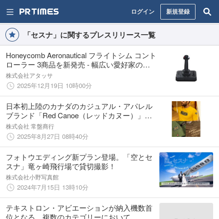
ログイン
新規登録
「セスナ」に関するプレスリリース一覧
Honeycomb Aeronautical フライトシム コント
ローラー 3商品を新発売 - 幅広い愛好家のニ
ーズやフライトシムのシーンに対応
株式会社アタッサ
2025年12月19日 10時00分
日本初上陸のカナダのカジュアル・アパレル
ブランド「Red Canoe（レッドカヌー）」公
式ウェブストア8月27日よりオープン
株式会社 常盤商行
2025年8月27日 08時40分
フォトウエディング新プラン登場。「空とセ
スナ」竜ヶ崎飛行場で貸切撮影！
株式会社小野写真館
2024年7月15日 13時10分
テキストロン・アビエーションが納入機数首
位となる、複数のカテゴリーにおいて