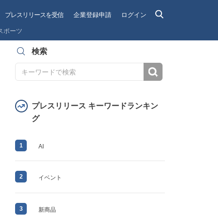
プレスリリースを受信
企業登録申請
ログイン
スポーツ
検索
検索
プレスリリース キーワードランキン
グ
1
AI
2
イベント
3
新商品