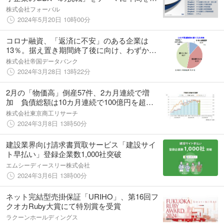
じた人的資本経営に関する調査を実施
株式会社フォーバル
2024年5月20日 10時00分
コロナ融資、「返済に不安」のある企業は
13％。据え置き期間終了後に向け、わずかに
増加へ 経営上の懸念材料は「人手不足」がト
株式会社帝国データバンク
ップ
2024年3月28日 13時22分
2月の「物価高」倒産57件、2カ月連続で増
加 負債総額は10カ月連続で100億円を超え
る
株式会社東京商工リサーチ
2024年3月8日 13時50分
建設業界向け請求書買取サービス「建設サイ
ト早払い」登録企業数1,000社突破
エムシーディースリー株式会社
2024年3月6日 13時00分
ネット完結型売掛保証「URIHO」、第16回フ
クオカRuby大賞にて特別賞を受賞
ラクーンホールディングス