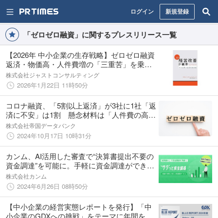
ログイン
新規登録
「ゼロゼロ融資」に関するプレスリリース一覧
【2026年 中小企業の生存戦略】ゼロゼロ融資
返済・物価高・人件費増の「三重苦」を乗り
越える！支援実績1,000社超のプロが教える
株式会社ジャストコンサルティング
『事例で学ぶ 経営改善計画書ハンドブック』
2026年1月22日 11時50分
1月30日発売
コロナ融資、「5割以上返済」が3社に1社「返
済に不安」は1割 懸念材料は「人件費の高
騰」がトップ
株式会社帝国データバンク
2024年10月17日 10時31分
カンム、AI活用した審査で“決算書提出不要の
資金調達”を可能に。手軽に資金調達ができる
新サービス「サクっと資金調達」のベータ版
株式会社カンム
を提供開始
2024年6月26日 08時50分
【中小企業の経営実態レポートを発行】「中
小企業のGDXへの挑戦」をテーマに年間を通