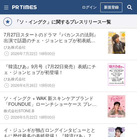
ログイン
新規登録
「ソ・イングク」に関するプレスリリース一覧
7月27日スタートのドラマ『バカンスの法則』
出演で話題のチェ・ジョンヒョプが初表紙・
巻頭で登場！ 『韓流ぴあ』9月号、本日発売
ぴあ株式会社
2026年7月22日 16時00分
『韓流ぴあ』9月号（7月22日発売）表紙にチ
ェ・ジョンヒョプが初登場！
ぴあ株式会社
2026年6月26日 15時05分
ソ・イングク × WAK 新スキンケアブランド
「FOUNDUE」ローンチショーケース プレオ
ープン販売開始！
株式会社STONE.B
2026年5月22日 18時00分
イ・ジュンギが独占ロングインタビューとと
もに歴代最多の表紙登場！ 『韓流ぴあ』７月