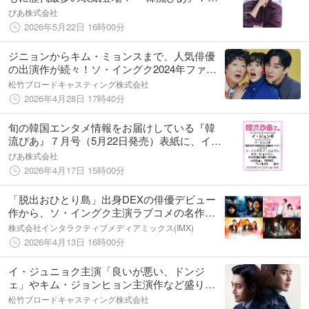
号、本日発売
ぴあ株式会社
2026年5月22日 16時00分
ジニョンからキム・ミョンスまで、人気俳優
の出演作が続々！ソ・イングク2024年ファン
コンのアンコール放送も！５月スタート韓国
松竹ブロードキャスティング株式会社
ドラマ｜CSホームドラマチャンネル
2026年4月28日 17時40分
旬の韓国エンタメ情報をお届けしている『韓
流ぴあ』７月号（5月22日発売）表紙に、イ・
ジュンギが過去最多10度目の登場！
ぴあ株式会社
2026年4月17日 15時00分
「脱出おひとり島」出身DEXの俳優デビュー
作から、ソ・イングク主演ラブコメの名作ま
で！Prime Video『Channel K』で韓国ドラマ
株式会社インタラクティブメディアミックス(IMX)
新作・人気作を続々配信開始
2026年4月13日 16時00分
イ・ジュニョク主演「良いが悪い、ドンジ
ェ」やキム・ジョンヒョン主演作など盛りだ
くさん！「花郎＜ファラン＞」のアンコール
松竹ブロードキャスティング株式会社