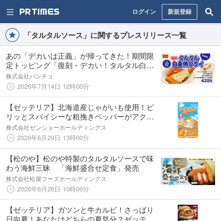
ログイン
新規登録
「タルタルソース」に関するプレスリリース一覧
あの「デカいは正義」が帰ってきた！期間限
定トッピング「復刻・デカい！タルタル白身
魚フライ」を2026年7月16日（木）より発売
株式会社パンチョ
2026年7月14日 12時00分
【ゼッテリア】北海道産じゃがいも使用！ピ
リッとスパイシーな粗挽きペッパーがアクセ
ント！ ゼッテリアが「ジャーマンポテトパ
株式会社ゼンショーホールディングス
イ」を発売
2026年6月29日 13時00分
【松のや】松のや特製のタルタルソースで味
わう海鮮三昧 「海鮮盛合せ定食」発売
株式会社松屋フーズホールディングス
2026年6月26日 10時00分
【ゼッテリア】ガツンと牛カルビ！さっぱり
日向夏！あなたはどちらの夏気分？ゼッテリ