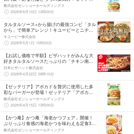
ア「夏バーガーフェア」開催！
株式会社ゼンショーホールディングス
2026年6月10日 13時00分
タルタルソース×から揚げの最強コンビ「タル
から」で簡単アレンジ！キユーピーとニチレ
イフーズが共同キャンペーンを開始
キユーピー株式会社
2026年5月1日 15時00分
【お試し価格で半額】ピザハットがみんな大
好きタルタルソースたっぷりの「チキン南
蛮」をピザに！新商品「チキン南蛮のたっぷ
日本ピザハット株式会社
りタルタル４（チージーロール生地）」がお
2026年4月22日 09時10分
持ち帰りで半額！
【ゼッテリア】アボカドを贅沢に使用した多
彩なバーガーが登場！ゼッテリア「アボカド
フェア」開催！
株式会社ゼンショーホールディングス
2026年4月15日 13時00分
【かつ庵】かつ庵「海老かつフェア」開催！
ぷりっぷり食感の海老かつを味わえる定食3品
が登場
株式会社ゼンショーホールディングス