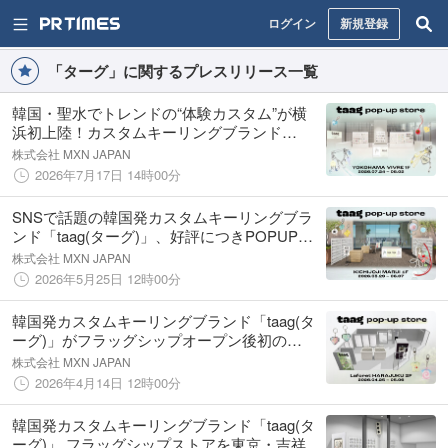
ログイン
新規登録
「ターグ」に関するプレスリリース一覧
韓国・聖水でトレンドの“体験カスタム”が横
浜初上陸！カスタムキーリングブランド
「taag（ターグ）」が横浜ビブレで夏を彩る
株式会社 MXN JAPAN
POPUPを開催
2026年7月17日 14時00分
SNSで話題の韓国発カスタムキーリングブラ
ンド「taag(ターグ)」、好評につきPOPUP第2
弾を吉祥寺マルイで開催！
株式会社 MXN JAPAN
2026年5月25日 12時00分
韓国発カスタムキーリングブランド「taag(タ
ーグ)」がフラッグシップオープン後初の
POPUPを開催 ＠ラフォーレ原宿
株式会社 MXN JAPAN
2026年4月14日 12時00分
韓国発カスタムキーリングブランド「taag(タ
ーグ)」 フラッグシップストアを東京・吉祥寺