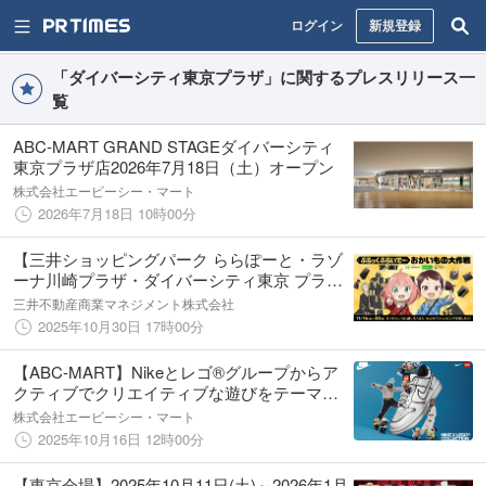
ログイン
新規登録
「ダイバーシティ東京プラザ」に関するプレスリリース一
覧
ABC-MART GRAND STAGEダイバーシティ
東京プラザ店2026年7月18日（土）オープン
株式会社エービーシー・マート
2026年7月18日 10時00分
【三井ショッピングパーク ららぽーと・ラゾ
ーナ川崎プラザ・ダイバーシティ東京 プラザ
共通】「ぶらっくふらいでー おかいもの大作
三井不動産商業マネジメント株式会社
戦」開催！
2025年10月30日 17時00分
【ABC-MART】Nikeとレゴ®グループからア
クティブでクリエイティブな遊びをテーマ
に、魅力的な体験イベントと新商品を発表
株式会社エービーシー・マート
2025年10月17日(金)よりABC-MARTにて発売
2025年10月16日 12時00分
開始
【東京会場】2025年10月11日(土)～2026年1月