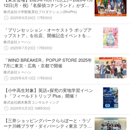
12日(月・祝)『名探偵コナンランド』がダイ
バーシティ東京 プラザで開催！
株式会社小学館集英社プロダクション(ShoPro)
2025年9月24日 17時00分
「プリンセッション・オーケストラ ポップア
ップストア」を出店、開催記念イベントを実
施
株式会社トーハン
2025年7月23日 17時00分
「WIND BREAKER」POPUP STORE 2025年
7月に東京・広島・京都で開催
株式会社トーハン
2025年6月13日 17時00分
【小中高生対象】英語×探究の実地学習イベン
ト「フィールドトリップ Plus」開催！
株式会社鏑木教育コンサルティング
2025年5月3日 09時00分
【三井ショッピングパークららぽーと・ラゾ
ーナ川崎プラザ・ダイバーシティ東京 プラザ