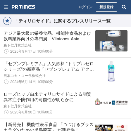
ログイン
新規登録
「ティリロサイド」に関するプレスリリース一覧
アジア最大級の栄養食品、機能性食品および
飲料業界向けの専門展「Vitafoods Asia
2025」に出展
森下仁丹株式会社
2025年9月17日 10時00分
「セブンプレミアム」人気飲料 “トリプルゼロ
シリーズ”の新商品「セブンプレミアム アクエ
リアス エスボディ500ml」登場 全国のセブ
日本コカ・コーラ株式会社
ン＆アイグループ各店にて6月24日（月）より
2024年6月14日 10時00分
新発売
ローズヒップ由来ティリロサイドによる脂質
異常症予防作用の可能性が明らかに
森下仁丹株式会社
2023年8月30日 10時00分
【新発売】 機能性表示食品 「つづけるプラス
カラダのための黒烏龍茶」 が新登場！