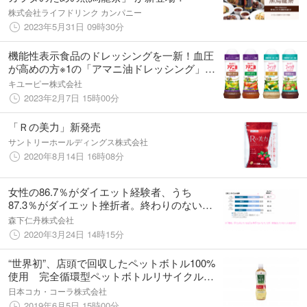
株式会社ライフドリンク カンパニー
2023年5月31日 09時30分
機能性表示食品のドレッシングを一新！血圧
が高めの方※1の「アマニ油ドレッシング」2
品とBMIが高めの方※2の「フィッテドレッシ
キユーピー株式会社
ング」2品を新発売。3月16日(木)から全国に
2023年2月7日 15時00分
出荷
「Ｒの美力」新発売
サントリーホールディングス株式会社
2020年8月14日 16時08分
女性の86.7％がダイエット経験者、うち
87.3％がダイエット挫折者。終わりのないダ
イエットループから抜け出すために「Smart
森下仁丹株式会社
Fat Management」でサスティナブルなダイエ
2020年3月24日 14時15分
ットを！
“世界初”、店頭で回収したペットボトル100%
使用 完全循環型ペットボトルリサイクルを
実現 セブンプレミアム×一（はじめ）「一
日本コカ・コーラ株式会社
（はじめ）緑茶 一日一本」
2019年6月5日 15時00分