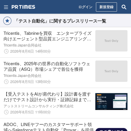
ログイン
新規登録
「テスト自動化」に関するプレスリリース一覧
Tricentis、Tabnineを買収 エンタープライズ
向けエージェント型品質エンジニアリングを
さらに強化
Tricentis Japan合同会社
2026年8月6日 14時00分
Tricentis、2025年の世界の自動化ソフトウェ
ア品質（ASQ）市場シェアで首位を獲得
Tricentis Japan合同会社
2026年8月5日 13時00分
【受入テストをAIが肩代わり】設計書を渡す
だけでテスト設計から実行・証跡記録まで
── 「テスト自動化エージェント」提供開始
アットストリームコンサルティング株式会社
2026年8月5日 11時00分
ADOC、LINEヤフーのカスタマーサポート領
域へSalesforceテスト自動化「Provar」を提供