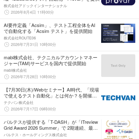
株式会社アドックインターナショナル
2026年8月4日 11時00分
AI要件定義「Acsim」、テスト工程全体をAI
で自動化する「Acsim テスト」を提供開始
株式会社ROUTE06
2026年7月31日 10時00分
mabl株式会社、テクニカルアカウントマネー
ジャー(TAM)サービスを国内で提供開始
mabl株式会社
2026年7月28日 10時00分
【7月30日(木)/Webセミナー】AI時代、「現場
で使えるテスト自動化」とは何か？を開催い
たします
テクバン株式会社
2026年7月17日 09時00分
バルテスが提供する「T-DASH」が「ITreview
Grid Award 2026 Summer」で 2期連続、最高
位「Leader」を受賞
バルテス・ホールディングス株式会社