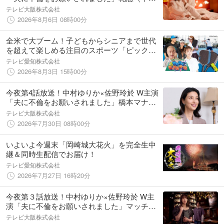
ゆりか）は保険営業の早乙女（橋本マナミ）
テレビ大阪株式会社
の後押しで女性用風俗セラピストのアキラ
2026年8月6日 08時00分
（南雲奨馬）から施術を受け…
全米で大ブーム！子どもからシニアまで世代
を超えて楽しめる注目のスポーツ「ピックル
ボール」を体感しよう！
テレビ愛知株式会社
2026年8月3日 15時00分
今夜第4話放送！中村ゆりか×佐野玲於 W主演
「夫に不倫をお願いされました」橋本マナミ
が出演！不倫相手3人目はクラブのイケおじ！
テレビ大阪株式会社
花恵はクラブで反町(久保田悠来)にナンパさ
2026年7月30日 08時00分
れVIP席に…
いよいよ今週末「岡崎城大花火」を完全生中
継＆同時生配信でお届け！
テレビ愛知株式会社
2026年7月27日 16時20分
今夜第３話放送！中村ゆりか×佐野玲於 W主
演「夫に不倫をお願いされました」マッチン
グアプリで見つけた推し似の男性が登場！？
テレビ大阪株式会社