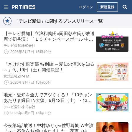
ログイン
新規登録
「テレビ愛知」に関するプレスリリース一覧
【テレビ愛知】立浪和義氏×岡田彰布氏が放送
席で初共演！『１０チャンベースボール 中日
－阪神戦』8月25日（火）夕方5時30分から生
テレビ愛知株式会社
中継
2026年8月7日 15時40分
「さけむす倶楽部 特別編 ～愛知の酒米を知る
～」9月19日（土）開催決定！
株式会社ZIP-FM
2026年8月7日 15時00分
地元・愛知を全力でアツくする！「10チャン
あたりま縁日 IN大須」9月12日（土）・13日
（日）開催！
テレビ愛知株式会社
2026年8月6日 15時00分
今夜第5話放送！中村ゆりか×佐野玲於 W主演
「夫に不倫をお願いされました」花恵（中村